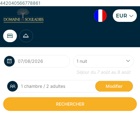
442040566778861
EUR
Séjour du
7 août
au
8 août
1 chambre / 2 adultes
Modifier