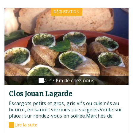
DÉGUSTATION
à 2.7 Km de chez nous
Clos Jouan Lagarde
Escargots petits et gros, gris vifs ou cuisinés au
beurre, en sauce : verrines ou surgelés.Vente sur
place : sur rendez-vous en soirée.Marchés de
Noël et gourmands de la région (Magasins et
Lire la suite
commerces locaux : en cours).