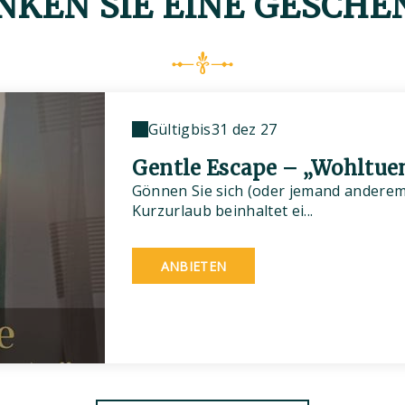
NKEN SIE EINE GESCHE
Gültig
bis
31 dez 27
Gentle Escape – „Wohltue
Gönnen Sie sich (oder jemand anderem)
Kurzurlaub beinhaltet ei...
ANBIETEN