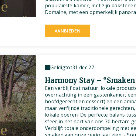
populairste kamer, met zijn bakstenen 
Domaine, met een opmerkelijk panoram
AANBIEDEN
Geldig
tot
31 dec 27
Harmony Stay – “Smaken 
Een verblijf dat natuur, lokale produc
overnachting in een gastenkamer, een
hoofdgerecht en dessert) en een ambac
maar verfijnde traditionele gerechten
lokale boeren. De perfecte balans tu
sfeer in het hart van ons 70 hectare 
Verblijf: totale onderdompeling met ee
smaken van onze regio laat zien. - Sou