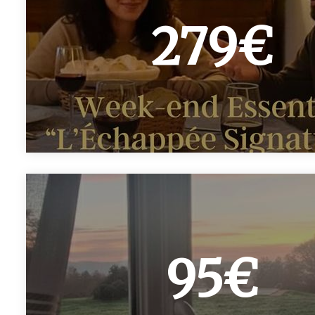
279€
95€