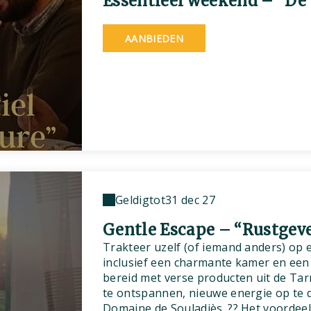
Essentieel weekend – “De 
AANBIEDEN
Geldig
tot
31 dec 27
Gentle Escape – “Rustgev
Trakteer uzelf (of iemand anders) op 
inclusief een charmante kamer en een 
bereid met verse producten uit de Tar
te ontspannen, nieuwe energie op te d
Domaine de Souladiès. ?? Het voordeel