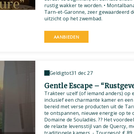
rustig wakker te worden. • Montalbana
Tarn-et-Garonne, zeer gewaardeerd 
uitzicht op het zwembad.
AANBIEDEN
Geldig
tot
31 dec 27
Gentle Escape – “Rustgev
Trakteer uzelf (of iemand anders) op 
inclusief een charmante kamer en een 
bereid met verse producten uit de Tar
te ontspannen, nieuwe energie op te d
Domaine de Souladiès. ?? Het voordeel
de relaxte levensstijl van de Quercy, 
traditionele kamers. - Tournesol: € 89