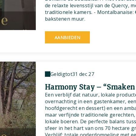
de relaxte levensstijl van de Quercy, 
traditionele kamers. - Montalbanaise: 
bakstenen muur.
AANBIEDEN
Geldig
tot
31 dec 27
Harmony Stay – “Smaken 
Een verblijf dat natuur, lokale produc
overnachting in een gastenkamer, een
hoofdgerecht en dessert) en een ambac
maar verfijnde traditionele gerechten
lokale boeren. De perfecte balans tu
sfeer in het hart van ons 70 hectare 
Verblijf: totale onderdompeling met ee