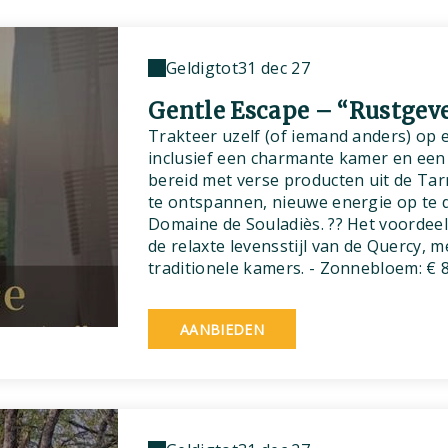
Geldig
tot
31 dec 27
Gentle Escape – “Rustgev
Trakteer uzelf (of iemand anders) op 
inclusief een charmante kamer en een 
bereid met verse producten uit de Tar
te ontspannen, nieuwe energie op te d
Domaine de Souladiès. ?? Het voordeel
de relaxte levensstijl van de Quercy, 
traditionele kamers. - Zonnebloem: € 8
AANBIEDEN