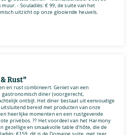
muur. - Souladiès: € 99, de suite van het
isch uitzicht op onze glooiende heuvels.
& Rust”
ten en rust combineert. Geniet van een
 gastronomisch diner (voorgerecht,
htelijk ontbijt. Het diner bestaat uit eenvoudige
, uitsluitend bereid met producten van onze
ssen heerlijke momenten en een rustgevende
grote privébos. ?? Het voordeel van het Harmony
n gezellige en smaakvolle table d'hôte, die de
ladiès: €159, dit is de Domaine suite, met zeer