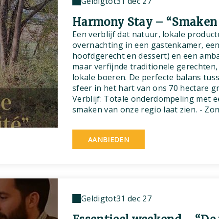
Geldig
tot
31 dec 27
Harmony Stay – “Smaken 
Een verblijf dat natuur, lokale produc
overnachting in een gastenkamer, een
hoofdgerecht en dessert) en een ambac
maar verfijnde traditionele gerechten
lokale boeren. De perfecte balans tu
sfeer in het hart van ons 70 hectare 
Verblijf: Totale onderdompeling met ee
smaken van onze regio laat zien. - Zo
AANBIEDEN
Geldig
tot
31 dec 27