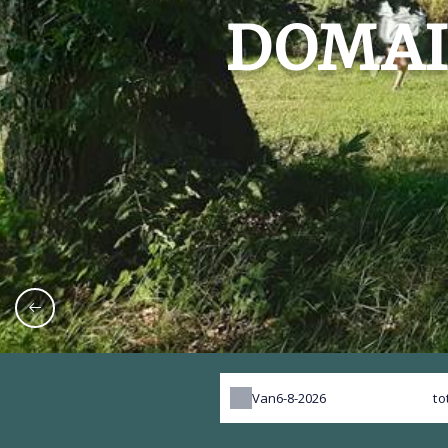
DOMAI
Van
to