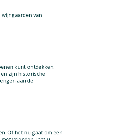
e wijngaarden van
zoenen kunt ontdekken.
n zijn historische
rengen aan de
en. Of het nu gaat om een
met vrienden, laat u