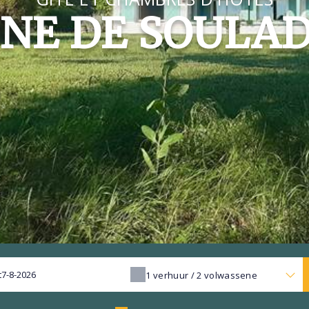
NE DE SOULAD
t
1
verhuur /
2
volwassene