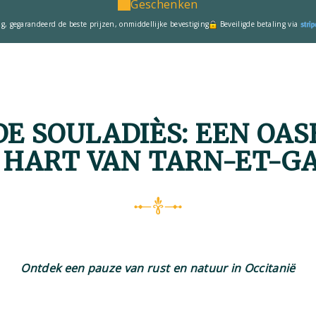
Geschenken
ng, gegarandeerd de beste prijzen, onmiddellijke bevestiging
Beveiligde betaling via
E SOULADIÈS: EEN OAS
T HART VAN TARN-ET-G
Ontdek een pauze van rust en natuur in Occitanië