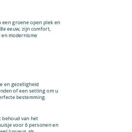
n een groene open plek en
18e eeuw, zijn comfort,
it en modernisme
ie en gezelligheid
ienden of een setting om u
perfecte bestemming.
t behoud van het
huisje voor 6 personen en
wel luxueus als