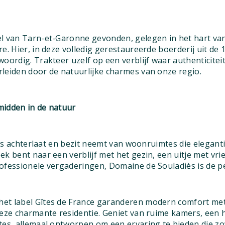
el van Tarn-et-Garonne gevonden, gelegen in het hart va
e. Hier, in deze volledig gerestaureerde boerderij uit de 
woordig. Trakteer uzelf op een verblijf waar authenticite
leiden door de natuurlijke charmes van onze regio.
 midden in de natuur
fers achterlaat en bezit neemt van woonruimtes die elegant
k bent naar een verblijf met het gezin, een uitje met vr
ofessionele vergaderingen, Domaine de Souladiès is de 
et label Gîtes de France garanderen modern comfort me
deze charmante residentie. Geniet van ruime kamers, een 
tes, allemaal ontworpen om een ervaring te bieden die zo