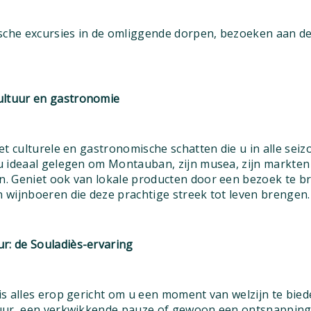
sche excursies in de omliggende dorpen, bezoeken aan d
cultuur en gastronomie
et culturele en gastronomische schatten die u in alle sei
 ideaal gelegen om Montauban, zijn musea, zijn markten e
. Geniet ook van lokale producten door een bezoek te b
wijnboeren die deze prachtige streek tot leven brengen.
ur: de Souladiès-ervaring
s alles erop gericht om u een moment van welzijn te bied
uur, een verkwikkende pauze of gewoon een ontsnapping 