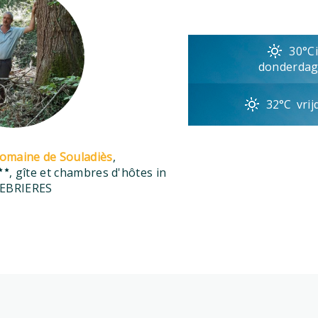
30°C
donderdag
32°C
vri
Domaine de Souladiès
,
, gîte et chambres d'hôtes in
EBRIERES