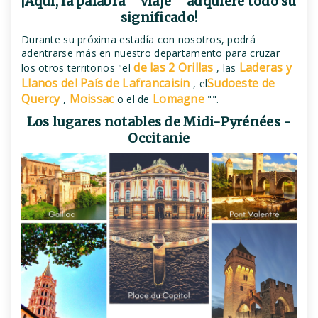
¡Aquí, la palabra ""viaje"" adquiere todo su
significado!
Durante su próxima estadía con nosotros, podrá
adentrarse más en nuestro departamento para cruzar
de las 2 Orillas
Laderas y
los otros territorios "el
, las
Llanos del País de Lafrancaisin
Sudoeste de
, el
Quercy
Moissac
Lomagne
,
o el de
"".
Los lugares notables de Midi-Pyrénées -
Occitanie