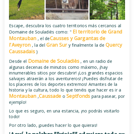
Escape, descubra los cuatro territorios más cercanos al
El territorio de Grand
Domaine de Souladiès como: "
Montauban
Causses y Gargantas de
, el de
l'Aveyron
Gran Sur
Quercy
, la del
y finalmente la de
Caussadais
)
Domaine de Souladiès
Desde el
, en un radio de
algunas decenas de minutos como máximo, ¡hay
innumerables sitios por descubrir! ¡Los grandes espacios
salvajes atraerán a los aventureros! ¡Puedes disfrutar de
los placeres de los deportes extremos! Amantes de la
historia y la cultura, todo lo que tenéis que hacer es ir a
Montauban
Caussade
Septfonds
,
o
para pasear, por
ejemplo!
Lo que es seguro, en una estancia, ¡no podrás visitarlo
todo!
Por otro lado, ¡puedes hacer lo que quieras!